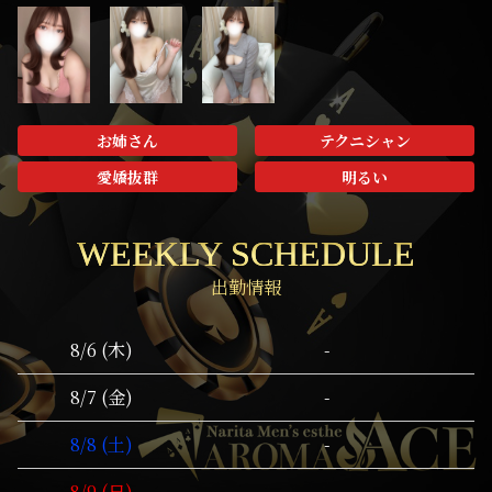
お姉さん
テクニシャン
愛嬌抜群
明るい
WEEKLY SCHEDULE
出勤情報
-
8/6 (木)
-
8/7 (金)
-
8/8 (土)
-
8/9 (日)