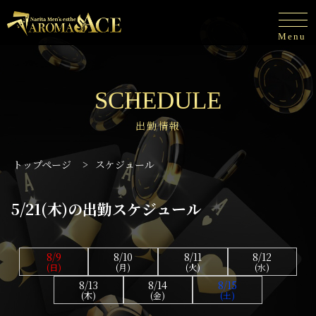
Menu
SCHEDULE
出勤情報
トップページ
>
スケジュール
5/21(木)の出勤スケジュール
8/9
8/10
8/11
8/12
(日)
(月)
(火)
(水)
8/13
8/14
8/15
(木)
(金)
(土)