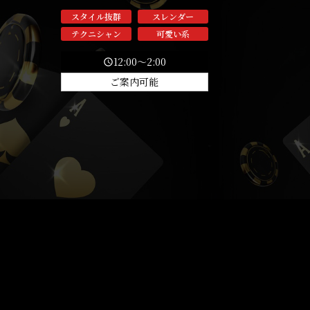
スタイル抜群
スレンダー
テクニシャン
可愛い系
12:00～2:00
schedule
ご案内可能