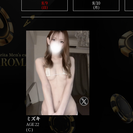
8/9
8/10
(日)
(月)
ミズキ
AGE 22
(Ｃ)